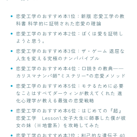
恋愛工学のおすすめ本1位：新版 恋愛工学の教
科書 科学的に証明された恋愛の理論
恋愛工学のおすすめ本2位：ぼくは愛を証明し
ようと思う。
恋愛工学のおすすめ本3位：ザ・ゲーム 退屈な
人生を変える究極のナンパバイブル
恋愛工学のおすすめ本4位：口説きの教典──
カリスマナンパ師“ミステリー”の恋愛メソッド
恋愛工学のおすすめ本5位：モテるために必要
なことはすべてダーウィンが教えてくれた 進
化心理学が教える最強の恋愛戦略
恋愛工学のおすすめ本6位：はじめての『超』
恋愛工学 Lesson1.女子大生に師事した僕が彼
女の妹（※地雷系）を攻略してみた
恋愛工学のおすすめ本7位：利己的な遺伝子 40