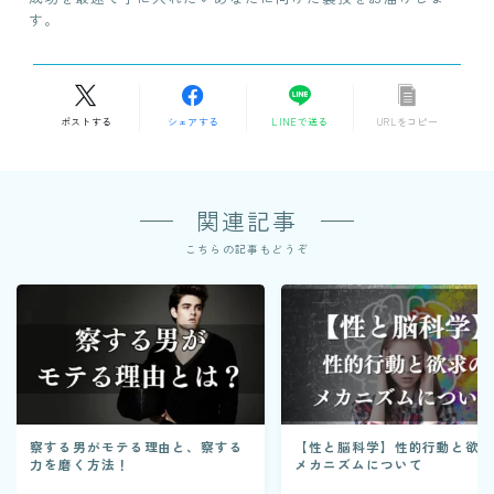
す。
ポストする
シェアする
LINEで送る
URLをコピー
関連記事
こちらの記事もどうぞ
察する男がモテる理由と、察する
【性と脳科学】性的行動と欲
力を磨く方法！
メカニズムについて